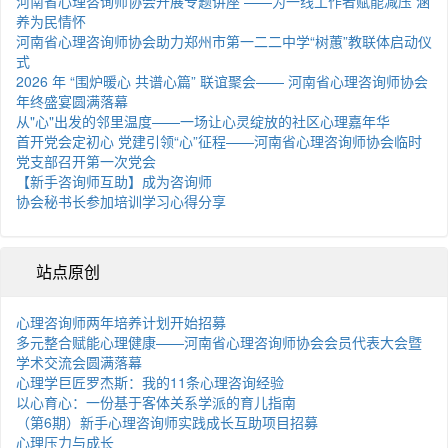
河南省心理咨询师协会开展专题讲座 ——为一线工作者赋能减压 涵
养为民情怀
河南省心理咨询师协会助力郑州市第一二二中学“树蕙”教联体启动仪
式
2026 年 “围炉暖心 共谱心篇” 联谊聚会—— 河南省心理咨询师协会
年终盛宴圆满落幕
从"心"出发的邻里温度——一场让心灵绽放的社区心理嘉年华
首开党会定初心 党建引领“心”征程——河南省心理咨询师协会临时
党支部召开第一次党会
【新手咨询师互助】成为咨询师
协会秘书长参加培训学习心得分享
站点原创
心理咨询师两年培养计划开始招募
多元整合赋能心理健康——河南省心理咨询师协会会员代表大会暨
学术交流会圆满落幕
心理学巨匠罗杰斯：我的11条心理咨询经验
以心育心：一份基于客体关系学派的育儿指南
（第6期）新手心理咨询师实践成长互助项目招募
心理压力与成长