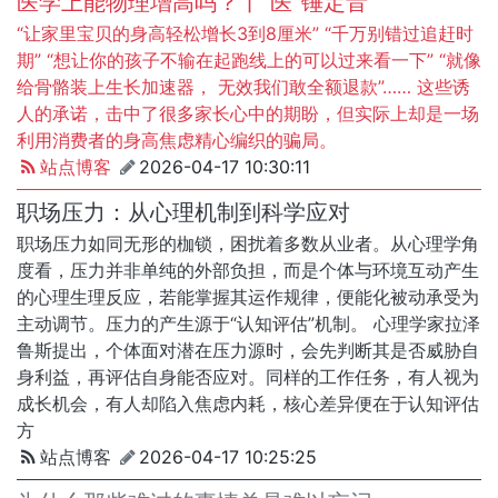
医学上能物理增高吗？丨“医”锤定音
“让家里宝贝的身高轻松增长3到8厘米” “千万别错过追赶时
期” “想让你的孩子不输在起跑线上的可以过来看一下” “就像
给骨骼装上生长加速器， 无效我们敢全额退款”…… 这些诱
人的承诺，击中了很多家长心中的期盼，但实际上却是一场
利用消费者的身高焦虑精心编织的骗局。
站点博客
2026-04-17 10:30:11
职场压力：从心理机制到科学应对
职场压力如同无形的枷锁，困扰着多数从业者。从心理学角
度看，压力并非单纯的外部负担，而是个体与环境互动产生
的心理生理反应，若能掌握其运作规律，便能化被动承受为
主动调节。压力的产生源于“认知评估”机制。 心理学家拉泽
鲁斯提出，个体面对潜在压力源时，会先判断其是否威胁自
身利益，再评估自身能否应对。同样的工作任务，有人视为
成长机会，有人却陷入焦虑内耗，核心差异便在于认知评估
方
站点博客
2026-04-17 10:25:25