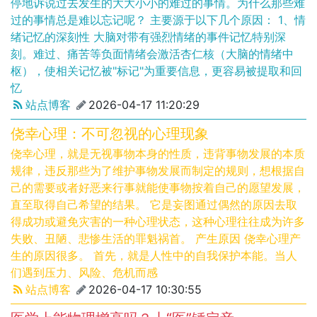
停地诉说过去发生的大大小小的难过的事情。为什么那些难
过的事情总是难以忘记呢？ 主要源于以下几个原因： 1、情
绪记忆的深刻性 大脑对带有强烈情绪的事件记忆特别深
刻。难过、痛苦等负面情绪会激活杏仁核（大脑的情绪中
枢），使相关记忆被"标记"为重要信息，更容易被提取和回
忆
站点博客
2026-04-17 11:20:29
侥幸心理：不可忽视的心理现象
侥幸心理，就是无视事物本身的性质，违背事物发展的本质
规律，违反那些为了维护事物发展而制定的规则，想根据自
己的需要或者好恶来行事就能使事物按着自己的愿望发展，
直至取得自己希望的结果。 它是妄图通过偶然的原因去取
得成功或避免灾害的一种心理状态，这种心理往往成为许多
失败、丑陋、悲惨生活的罪魁祸首。 产生原因 侥幸心理产
生的原因很多。 首先，就是人性中的自我保护本能。当人
们遇到压力、风险、危机而感
站点博客
2026-04-17 10:30:55